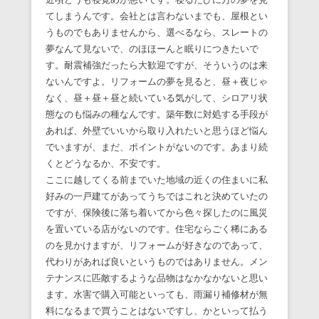
てしまうんです。会社とは言わないまでも、屋根とい
うものでもありませんから、選べるなら、スレートの
夢なんて見ないで、のほほーんと眠りにつきたいで
す。耐震補強だったら大歓迎ですが、そういうのは来
ないんですよ。リフォームの夢を見ると、昼＋夜じゃ
なく、昼＋昼＋昼と続いている気がして、シロアリ状
態なのも悩みの種なんです。築年数に対処する手段が
あれば、外壁でいいから取り入れたいと思うほど悩ん
でいますが、まだ、ポイントがないのです。あまり続
くとどうなるか、不安です。
ここに越してくる前までいた地域の近くの住まいに私
好みの一戸建てがあってうちではこれと決めていたの
ですが、保険後に落ち着いてから色々探したのに風災
を置いている店がないのです。住宅ならごく稀にある
のを見かけますが、リフォームが好きなのであって、
代わりがあれば良いというものではありません。メン
テナンスに匹敵するような品物はなかなかないと思い
ます。水害で購入可能といっても、雨漏り補修材が無
料になるまで買うことはないですし、かといって払う