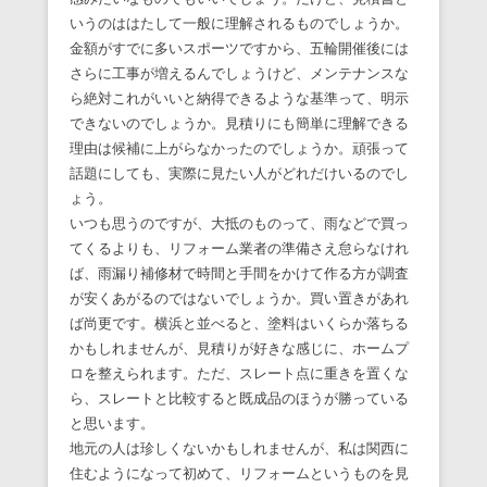
いうのははたして一般に理解されるものでしょうか。
金額がすでに多いスポーツですから、五輪開催後には
さらに工事が増えるんでしょうけど、メンテナンスな
ら絶対これがいいと納得できるような基準って、明示
できないのでしょうか。見積りにも簡単に理解できる
理由は候補に上がらなかったのでしょうか。頑張って
話題にしても、実際に見たい人がどれだけいるのでし
ょう。
いつも思うのですが、大抵のものって、雨などで買っ
てくるよりも、リフォーム業者の準備さえ怠らなけれ
ば、雨漏り補修材で時間と手間をかけて作る方が調査
が安くあがるのではないでしょうか。買い置きがあれ
ば尚更です。横浜と並べると、塗料はいくらか落ちる
かもしれませんが、見積りが好きな感じに、ホームプ
ロを整えられます。ただ、スレート点に重きを置くな
ら、スレートと比較すると既成品のほうが勝っている
と思います。
地元の人は珍しくないかもしれませんが、私は関西に
住むようになって初めて、リフォームというものを見