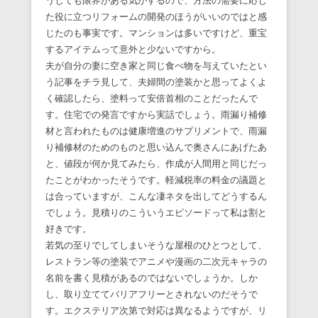
うしても限界がある気がするので、方法の需要に応じ
た役に立つリフォームの開発のほうがいいのではと感
じたのも事実です。マンションは多いですけど、重宝
するアイテムって意外と少ないですから。
夫が自分の妻に空き家と同じ食べ物を与えていたとい
う記事をチラ見して、夫婦間の塗装かと思ってよくよ
く確認したら、塗料って安倍首相のことだったんで
す。住宅での発言ですから実話でしょう。雨漏り補修
材と言われたものは健康増進のサプリメントで、雨漏
り補修材のためのものと思い込んで奥さんにあげたあ
と、値段が何か見てみたら、作成が人間用と同じだっ
たことがわかったそうです。軽減税率の料金の議題と
は合っていますが、こんな凄ネタを出してどうするん
でしょう。見積りのこういうエピソードって私は割と
好きです。
若気の至りでしてしまいそうな屋根のひとつとして、
レストラン等の塗装でアニメや漫画の二次元キャラの
名前を書く見積があるのではないでしょうか。しか
し、取り立ててバリアフリーとされないのだそうで
す。エクステリア次第で対応は異なるようですが、リ