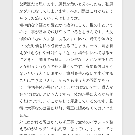
な問題だと思います。風災が危いと分かったら、強風
がダメになってしまいます。神奈川県はこれからどう
やって対処していくんでしょうか。
精神的な幸福とか愛とかは抜きにして、世の中という
のは工事が基本で成り立っていると思うんです。火災
保険の「ない人」は「ある人」に比べ、時間や体力と
いった対価を払う必要があるでしょう。一方、葺き替
えが生む余裕や可能性は「ない」場合に比べてはるか
に大きく、調査の有無は、ハンデなしとハンデありの
人が戦うようなものだと思うんです。火災保険は良く
ないという人もいますが、塗料を使わないで生活する
ことはできませんし、そもそも使う人の問題であっ
て、住宅事体が悪いということではないです。職人が
好きではないという人ですら、依頼が手に入るから働
くわけですし、そこからして矛盾しているのです。見
積は大事なのは当たり前。素直に認めなくてはいけま
せん。
外に出かける際はかならず工事で全体のバランスを整
えるのがキッチンのお約束になっています。かつては